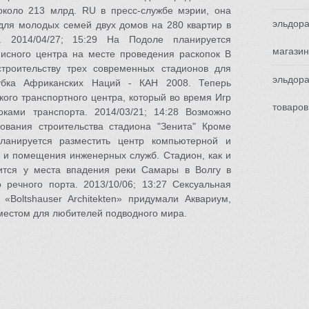
коло 213 млрд. RU в пресс-службе мэрии, она
эльдора
 для молодых семей двух домов на 280 квартир в
. 2014/04/27; 15:29 На Подоле планируется
магазин
фисного центра на месте проведения раскопок В
троительству трех современных стадионов для
эльдора
убка Африканских Наций - КАН 2008. Теперь
кого транспортного центра, который во время Игр
товаров
оками транспорта. 2014/03/21; 14:28 Возможно
вания строительства стадиона "Зенита" Кроме
планируется разместить центр компьютерной и
 и помещения инженерных служб. Стадион, как и
ится у места впадения реки Самары в Волгу в
 речного порта. 2013/10/06; 13:27 Сексуальная
 «Boltshauser Architekten» придумали Аквариум,
местом для любителей подводного мира.