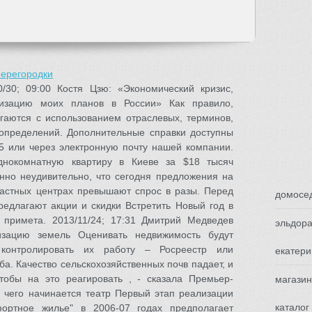
ерегородки
/30; 09:00 Костя Цзю: «Экономический кризис,
лизацию моих планов в России» Как правило,
гаются с использованием отраслевых, терминов,
определений. Дополнительные справки доступны
5 или через электронную почту нашей компании.
однокомнатную квартиру в Киеве за $18 тысяч
но неудивительно, что сегодня предложения на
ластных центрах превышают спрос в разы. Перед
домосед
едлагают акции и скидки Встретить Новый год в
примета. 2013/11/24; 17:31 Дмитрий Медведев
эльдора
ризацию земель Оценивать недвижимость будут
 контролировать их работу – Росреестр или
екатери
а. Качество сельскохозяйственных почв падает, и
чтобы на это реагировать , - сказала Премьер-
магазин
С чего начинается театр Первый этап реализации
каталог
фортное жилье" в 2006-07 годах предполагает