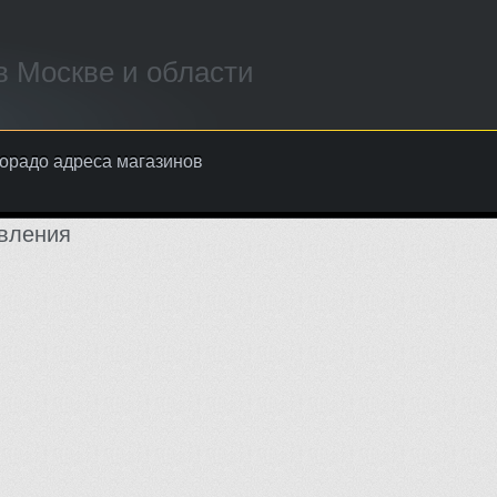
 Москве и области
орадо адреса магазинов
вления