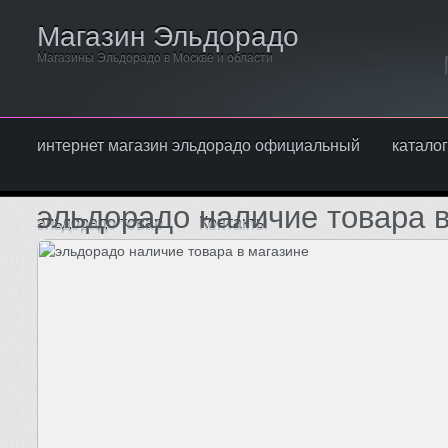
Магазин Эльдорадо
Магазины Эльдорадо в Москве и области
интернет магазин эльдорадо официальный
каталог
эльдорадо наличие товара в
эльдорадо товар
Контакты
Написать нам