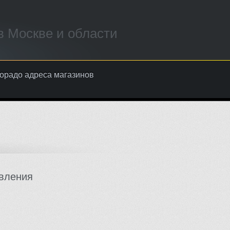
 Москве и области
орадо адреса магазинов
вления