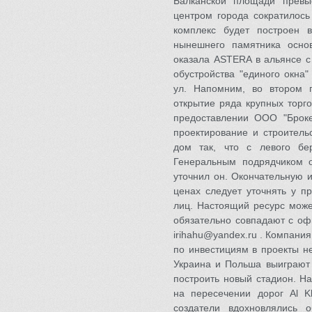
Балканской площади превы
центром города сократилось
комплекс будет построен 
нынешнего памятника осно
оказала ASTERA в альянсе с
обустройства "единого окна
ул. Напомним, во втором 
открытие ряда крупных торг
предоставлении ООО "Брок
проектирование и строитель
дом так, что с левого бе
Генеральным подрядчиком ос
уточнил он. Окончательную 
ценах следует уточнять у п
лиц. Настоящий ресурс може
обязательно совпадают с оф
irihahu@yandex.ru
. Компания 
по инвестициям в проекты не
Украина и Польша выиграют 
построить новый стадион. На
на пересечении дорог Al K
создатели вдохновлялись 