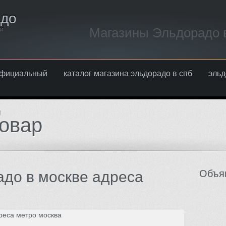
адо
Магазины Эльдорадо в
ти
 официальный
каталог магазина эльдорадо в спб
эльд
ы
товар
м
Объя
адо в москве адреса