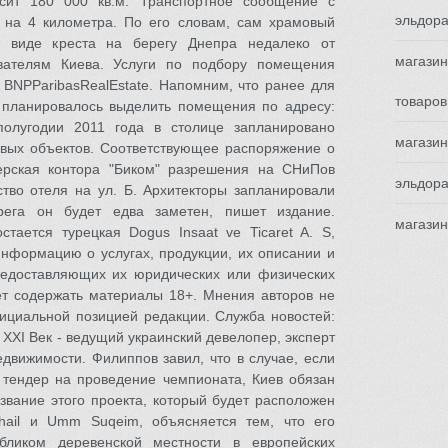
сит 180 000 кв.м. Транспортное сообщение с
эльдора
 на 4 километра. По его словам, сам храмовый
в виде креста на берегу Днепра недалеко от
магазин
вателям Киева. Услуги по подбору помещения
 BNPParibasRealEstate. Напомним, что ранее для
товаров
" планировалось выделить помещения по адресу:
полугодии 2011 года в столице запланировано
магазин
овых объектов. Соответствующее распоряжение о
ерская контора "Биком" разрешения на СНиПов
эльдора
ство отеля на ул. Б. Архитекторы запланировали
рега он будет едва заметен, пишет издание.
магазин
тается турецкая Dogus Insaat ve Ticaret A. S,
информацию о услугах, продукции, их описании и
редоставляющих их юридических или физических
т содержать материалы 18+. Мнения авторов не
ициальной позицией редакции. Служба новостей:
XXI Век - ведущий украинский девелопер, эксперт
движимости. Филиппов завил, что в случае, если
тендер на проведение чемпионата, Киев обязан
звание этого проекта, который будет расположен
hail и Umm Suqeim, объясняется тем, что его
обликом деревенской местности в европейских