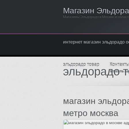
Магазин Эльдор
Магазины Эльдорадо в Москве и облас
интернет магазин эльдорадо
эльдорадо товар
Контакт
эльдорадо 
Написать на
магазин эльдор
метро москва