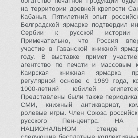
богатство печатной продукции буде
на территории древней крепости Сан
Кабанья. Пятилетний опыт российс
Белградской ярмарке подтвердил и
Сербии к русской истории 
Примечательно, что Россия впе
участие в Гаванской книжной ярма
году. В выставке примет участи
агентство по печати и массовым к
Каирская книжная ярмарка пр
регулярной основе с 1969 года, к
1000-летний юбилей египетск
Представлены были также периодика
СМИ, книжный антиквариат, ком
ролевые игры. Член Союза российск
русского Пен-центра. НА 
НАЦИОНАЛЬНОМ стенде пре
следующие бесплатные коллективны