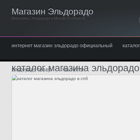
Магазин Эльдорадо
Магазины Эльдорадо в Москве и области
интернет магазин эльдорадо официальный
каталог
каталог магазина эльдорадо
эльдорадо товар
Контакты
Написать нам