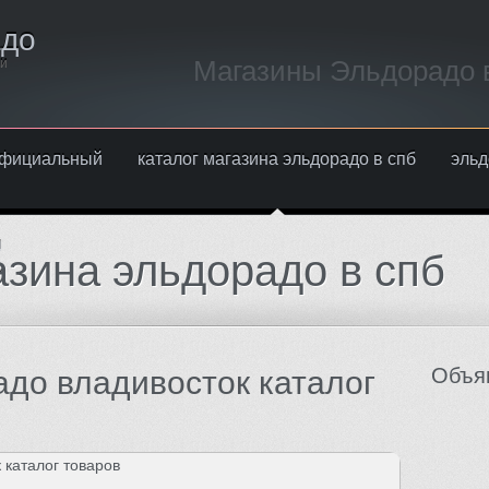
адо
Магазины Эльдорадо в
ти
 официальный
каталог магазина эльдорадо в спб
эльд
ы
азина эльдорадо в спб
м
Объя
адо владивосток каталог