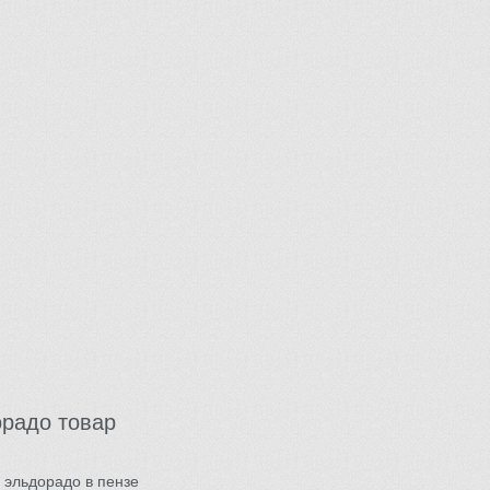
радо товар
 эльдорадо в пензе