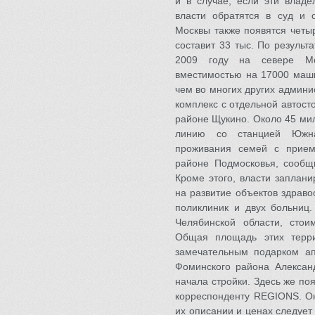
и в случае, если эти владе
власти обратятся в суд и о
Москвы также появятся четы
составит 33 тыс. По результ
2009 году на севере Мо
вместимостью на 17000 маши
чем во многих других админ
комплекс с отдельной автост
районе Щукино. Около 45 ми
линию со станцией Южна
проживания семей с прием
районе Подмосковья, сообщ
Кроме этого, власти заплан
на развитие объектов здраво
поликлиник и двух больниц.
Челябинской области, стоим
Общая площадь этих терри
замечательным подарком ап
Фоминского района Алексан
начала стройки. Здесь же по
корреспонденту REGIONS. Ок
их описании и ценах следует