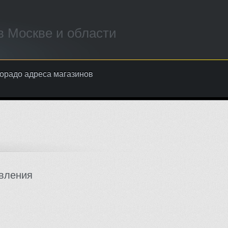
 Москве и области
орадо адреса магазинов
вления